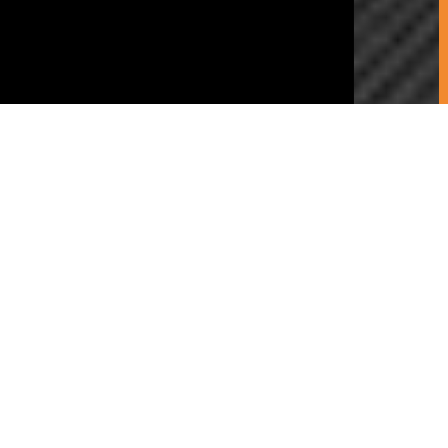
Chamada para rede fixa nacional
Livro de Reclamações
Política de Privacidade
Copyright © CS 2021
Desenvolvimento e Design:
Desde sempre, a CS tem seguido uma linha de
orientação estratégica que se centra na oferta de
soluções de cobertura integralmente cerâmica, indo
muito além do redutor conceito de fabricante de
telhas. Para tal, tem sido pioneira no lançamento de
modelos, acabamentos e peças complementares
em cerâmica, que permitem dar resposta à maioria
das geometrias de uma cobertura.