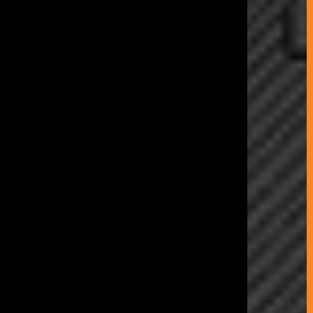
info@coelhodasilva.com
+351
244 479 200