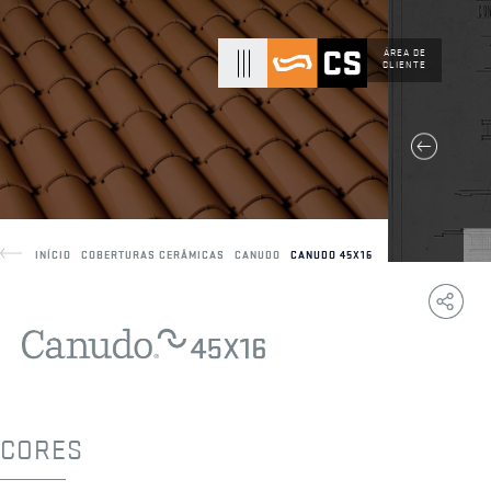
ÁREA DE
CLIENTE
INÍCIO
COBERTURAS CERÂMICAS
CANUDO
CANUDO 45X16
Copy
F
Link
CORES