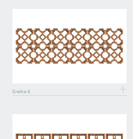
terracota)
Grelha 6
Ondufilm Onduband Pro 0,60 x 10m (cor
terracota)