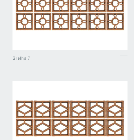
Grelha 7
Ripa metálica (2m)
info@coelhodasilva.com
+351
244 479 200
Chamada para rede fixa nacional
Livro de Reclamações
Política de Privacidade