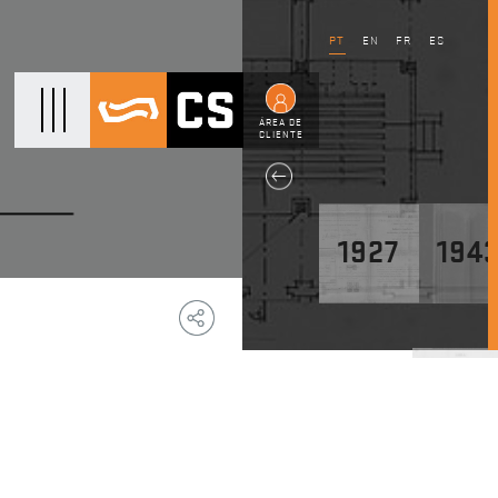
PT
EN
FR
ES
ÁREA DE
CLIENTE
1927
194
Copy
Facebook
WhatsApp
Email
Telegram
Share
Link
1947