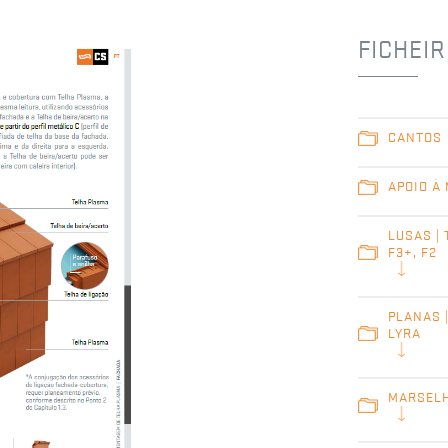
FICHEI
CANTOS
APOIO À
LUSAS | 
F3+, F2
PLANAS 
LYRA
MARSELH