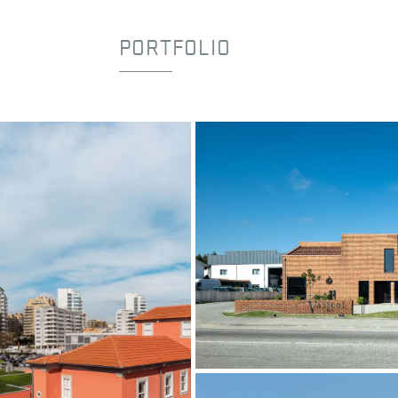
PORTFOLIO
Vasicol – Olaria de Barro Verme
Natural Rústico
Porto de Mós
ARQUITETO
Joana Marcelino Stu
©Ivo Tavares Studio