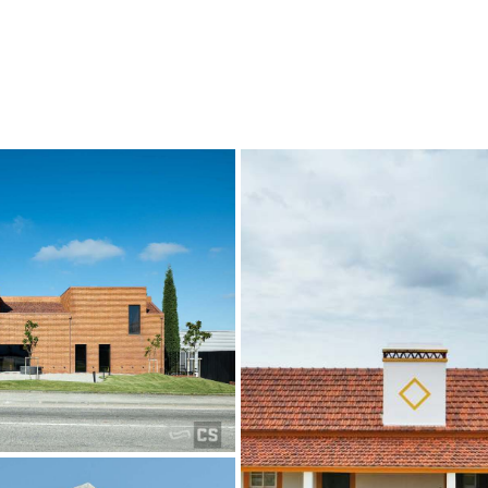
lho
dio