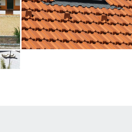
Real Factory Juncal (Casa dos Calados)
mus
Vermelho Natural
Porto de Mós
©Ivo Tavares Studio
ividade