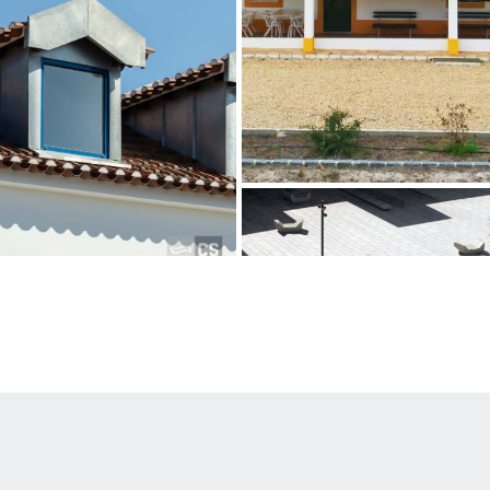
Monte do Brejinho de Água | Do
Natural Rústico
Grândola
©Telmo Miller
ative Hub
Plataforma das Artes e da Criat
Vermelho Natural
Guimarães, Portugal
l
ARQUITETO
Pitágoras Group
icente