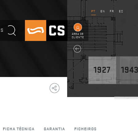
PT
EN
FR
ES
OS
ÁREA DE
CLIENTE
1927
194
Copy
Facebook
WhatsApp
Email
Telegram
Share
Link
1947
FICHA TÉCNICA
GARANTIA
FICHEIROS