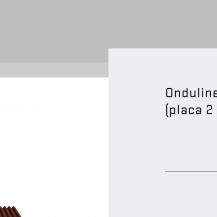
Ondulin
(placa 2
 E RINCÕES (15)
BEIRADOS (17)
BEIRAS (9)
EMPENAS (8)
 (4)
DECORATIVOS (6)
JUNIOR (6)
OUTROS CERÂMICOS (