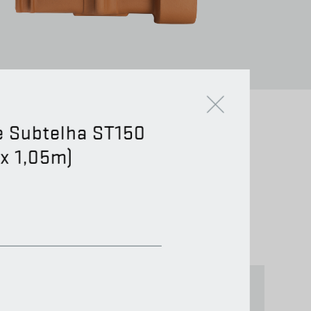
e Subtelha ST150
 x 1,05m)
CHAMINÉS (12)
SINGULARES (6)
11)
NÃO CERÂMICOS