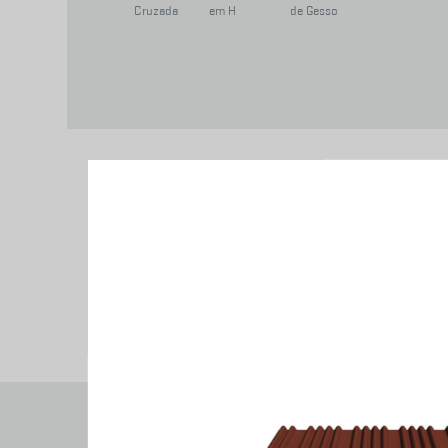
Cruzada
em H
de Gesso
PEÇAS
CUMEEIRAS
COMPLEMENTARES
MANSARDAS