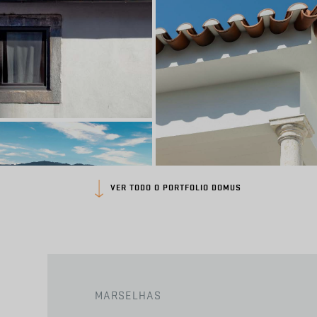
Casa na Vitória | Domus
Vermelho Natural
Porto, Portugal
Real Factory Porto de Mós – Cre
Natural Rústico
Porto de Mós
©Ivo Tavares Studio
VER TODO O PORTFOLIO DOMUS
Moura Encantada
Vermelho Natural
Sta. Clara-a-Velha, Beja,
Plataforma das Artes e da Criat
Portugal
Vermelho Natural
ARQUITETO
Ecobuilders,
Guimarães, Portugal
Vitor Vicente
ARQUITETO
Pitágoras Group
MARSELHAS