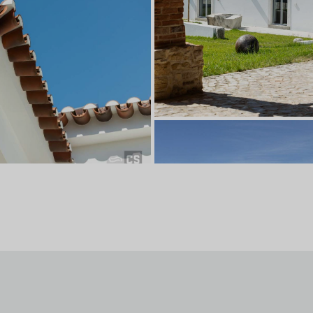
Real Factory Juncal (Casa dos C
Vermelho Natural
Porto de Mós
©Ivo Tavares Studio
ative Hub
ividade
Moradia na Batalha
Natural Rústico
Batalha, Portugal