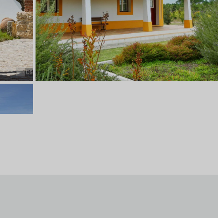
alados)
Monte do Brejinho de Água | Domus
Natural Rústico