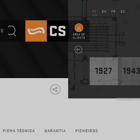
PT
EN
FR
ES
OS
ÁREA DE
CLIENTE
1927
194
Copy
Facebook
WhatsApp
Email
Telegram
Share
Link
1947
FICHA TÉCNICA
GARANTIA
FICHEIROS