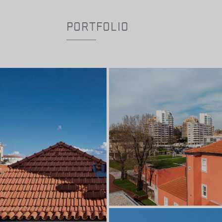
PORTFOLIO
Prédio 1 | Domus
Vermelho Natural
Universidade Católica Portugues
ARQUITETO
Arq. Álvaro Siza Viei
©João Ferrand