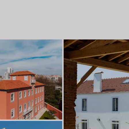
a, Porto
ra