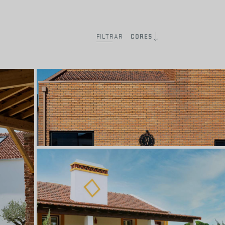
FILTRAR
CORES
Vasicol – Olaria de Barro Vermelho
Natural Rústico
Porto de Mós
ARQUITETO
Joana Marcelino Studio
©Ivo Tavares Studio