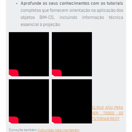
Aprofunde os seus conhecimentos com os tutoriai
s
completos que fornecem orientação na aplicação dos
objetos BIM-CS, incluindo informação técnica
essencial à projeção:
CLIQUE AQUI PARA
VER TODOS OS
TUTORIAIS REVIT
Consulte também
Instruções para montagem
.