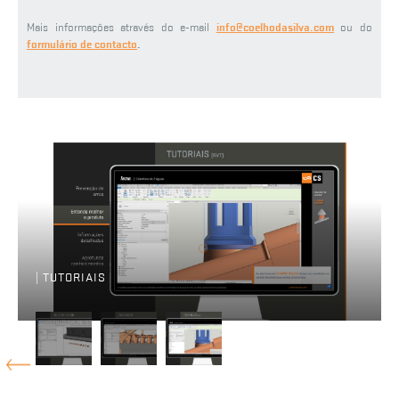
Mais informações através do e-mail
info@coelhodasilva.com
ou do
formulário de contacto
.
| TUTORIAIS