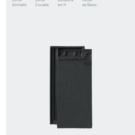
Junta
Junta
Cozedura
Molde
Alinhada
Cruzada
em H
de Gesso