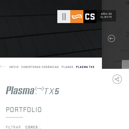
ÁREA DE
CLIENTE
INÍCIO
COBERTURAS CERÂMICAS
PLANAS
PLASMA TX5
Copy
F
Link
PORTFOLIO
FILTRAR
CORES