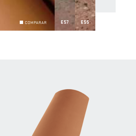
E57
E55
COMPARAR