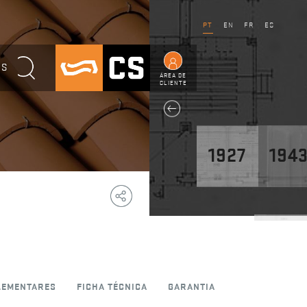
PT
EN
FR
ES
OS
ÁREA DE
CLIENTE
1927
194
Copy
Facebook
WhatsApp
Email
Telegram
Share
Link
1947
LEMENTARES
FICHA TÉCNICA
GARANTIA