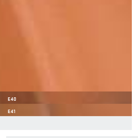
E40
E41