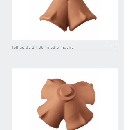
Telhão de 3H 60º médio macho
Telhão de início de beirado médio dto.
Hidrofugante 5 litros