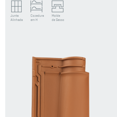
Junta
Cozedura
Molde
Alinhada
em H
de Gesso