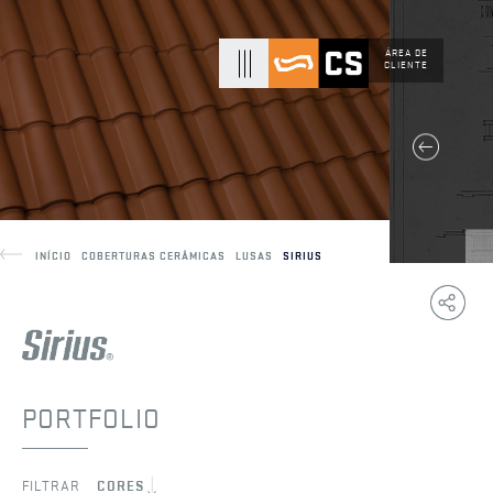
ÁREA DE
CLIENTE
INÍCIO
COBERTURAS CERÂMICAS
LUSAS
SIRIUS
Copy
F
Link
PORTFOLIO
FILTRAR
CORES