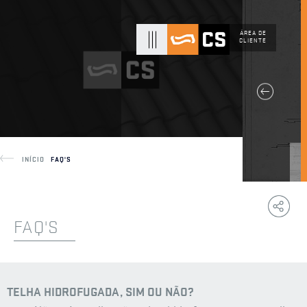
ÁREA DE
CLIENTE
INÍCIO
FAQ'S
Copy
F
Link
FAQ'S
TELHA HIDROFUGADA, SIM OU NÃO?