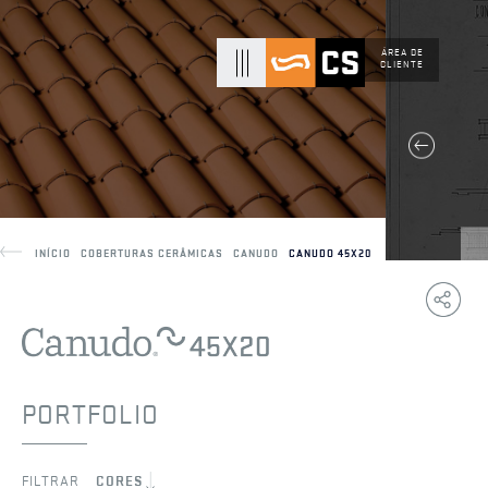
ÁREA DE
CLIENTE
INÍCIO
COBERTURAS CERÂMICAS
CANUDO
CANUDO 45X20
Copy
F
Link
PORTFOLIO
FILTRAR
CORES