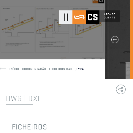
ÁREA DE
CLIENTE
INÍCIO
DOCUMENTAÇÃO
FICHEIROS CAD
_LYRA
Copy
F
Link
DWG | DXF
FICHEIROS