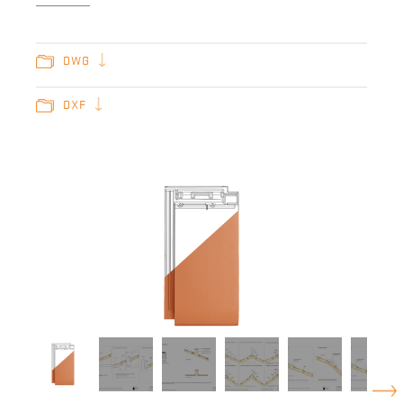
DWG
DXF