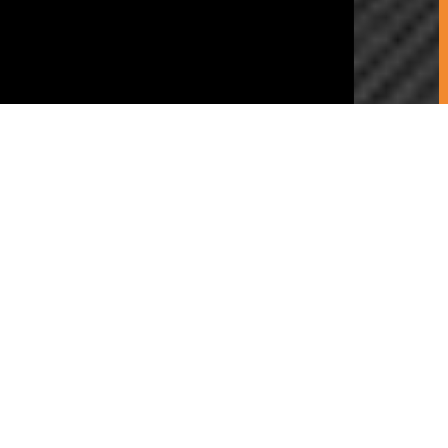
Chamada para rede fixa nacional
Livro de Reclamações
Política de Privacidade
Copyright © CS 2021
Desenvolvimento e Design:
Desde sempre, a CS tem seguido uma linha de
orientação estratégica que se centra na oferta de
soluções de cobertura integralmente cerâmica, indo
muito além do redutor conceito de fabricante de
telhas. Para tal, tem sido pioneira no lançamento de
modelos, acabamentos e peças complementares
em cerâmica, que permitem dar resposta à maioria
das geometrias de uma cobertura.