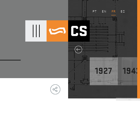
PT
EN
FR
ES
ONTACTS
1927
194
Copy
Facebook
WhatsApp
Email
Telegram
Share
Link
1947