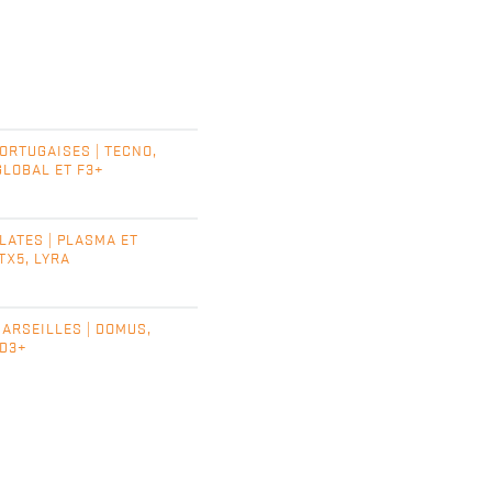
PORTUGAISES | TECNO,
GLOBAL ET F3+
LATES | PLASMA ET
TX5, LYRA
MARSEILLES | DOMUS,
 D3+