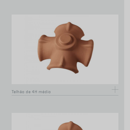
Pente preto (1m x 6,3 cm)
Telhão de 4H médio
info@coelhodasilva.com
+351
244 479 200
Chamada para rede fixa nacional
Livro de Reclamações
Política de Privacidade
Copyright © CS 2021
Desenvolvimento e Design: