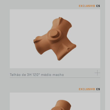
EXCLUSIVO
CS
Perfil em alumínio p/ remate em parede (2m) -
vermelho
Telhão luso Júnior
Telhão de 3H 120º médio macho
EXCLUSIVO
CS