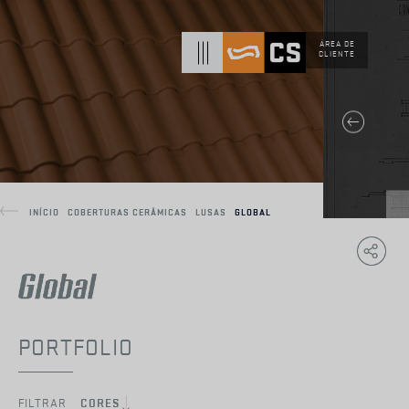
ÁREA DE
CLIENTE
INÍCIO
COBERTURAS CERÂMICAS
LUSAS
GLOBAL
Copy
F
Link
PORTFOLIO
FILTRAR
CORES