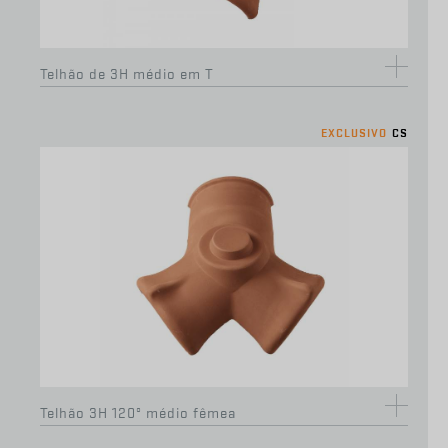
Telhão luso de 4H Junior
Grelha 10
Telhão de 3H médio em T
EXCLUSIVO
CS
Perfil em alumínio p/ remate em parede (2m) -
preto
Telhão luso de início Júnior
Telhão 3H 120º médio fêmea