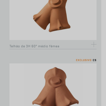
Onduline Metalfilm 0,40 x 5m
Telhão de 3H 60º médio fêmea
EXCLUSIVO
CS
Hidrofugante 1 litro