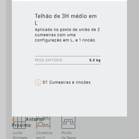
Telhão de 3H médio em
L
Aplicado no ponto de união de 2
cumeeiras com uma
ÍMPAR, FLEXÍVEL, DISCRETA
configuração em L, e 1 rincão.
A suave ondulação da Global resulta num efeito
PESO UNITÁRIO
5.2 kg
estético ímpar, subtil e harmonioso em
qualquer cobertura cerâmica. À sua elegância
discreta acresce uma superior performance
07. Cumeeiras e rincões
funcional, que a posicionam de modo muito
competitivo no segmento alto.
Anterior
Próximo
Junta
Cozedura
Molde
Alinhada
em H
de Gesso