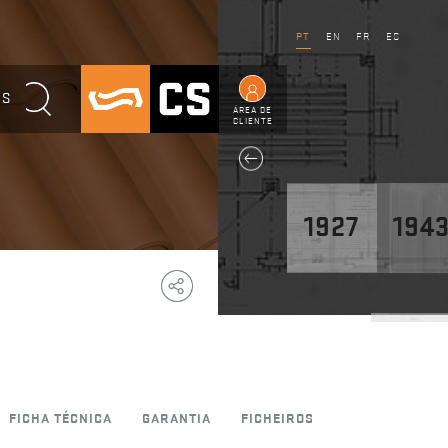
PT
EN
FR
ES
OS
ÁREA DE
CLIENTE
1927
194
Copy
Facebook
WhatsApp
Email
Telegram
Share
Link
1947
FICHA TÉCNICA
GARANTIA
FICHEIROS