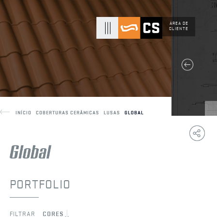
ÁREA DE
CLIENTE
INÍCIO
COBERTURAS CERÂMICAS
LUSAS
GLOBAL
Copy
F
Link
PORTFOLIO
FILTRAR
CORES