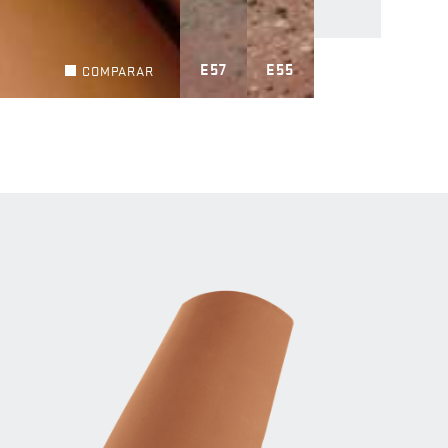
E57
E55
COMPARAR