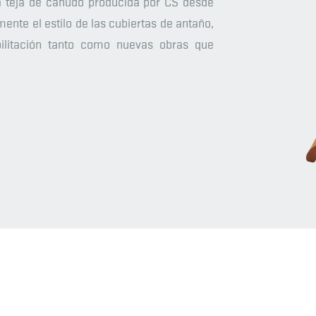
a teja de canudo producida por CS desde
nte el estilo de las cubiertas de antaño,
ilitación tanto como nuevas obras que