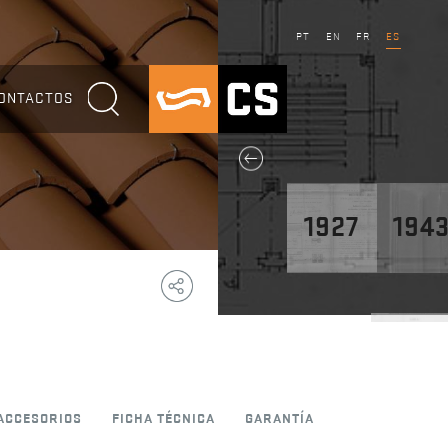
PT
EN
FR
ES
ONTACTOS
1927
194
Copy
Facebook
WhatsApp
Email
Telegram
Share
Link
1947
ACCESORIOS
FICHA TÉCNICA
GARANTÍA