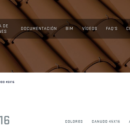
A DE
DOCUMENTACIÓN
BIM
VÍDEOS
FAQ'S
C
NES
DO 45X16
COLORES
CANUDO 45X16