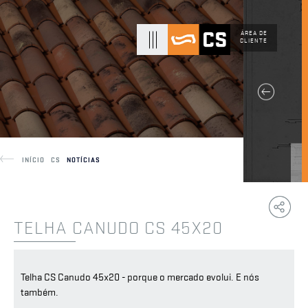
ÁREA DE
CLIENTE
INÍCIO
CS
NOTÍCIAS
Copy
F
Link
TELHA CANUDO CS 45X20
Telha CS Canudo 45x20 - porque o mercado evolui. E nós
também.