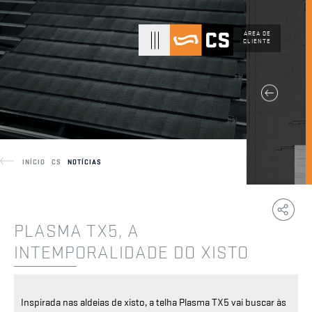
ÁREA DE
CLIENTE
INÍCIO
CS
NOTÍCIAS
Copy
F
Link
PLASMA TX5, A
INTEMPORALIDADE DO XISTO
Inspirada nas aldeias de xisto, a telha Plasma TX5 vai buscar às