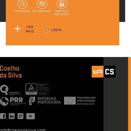
FATURAÇÃO
ENCOMENDAS
TABELAS E
CONDIÇÕES
VER
LOGIN
MAIS
info@coelhodasilva.com