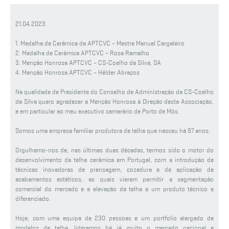
21.04.2023
1. Medalha de Cerâmica da APTCVC – Mestre Manuel Cargaleiro
2. Medalha de Cerâmica APTCVC – Rosa Ramalho
3. Menção Honrosa APTCVC – CS-Coelho da Silva, SA
4. Menção Honrosa APTCVC – Hélder Abraços
Na qualidade de Presidente do Conselho de Administração da CS-Coelho
da Silva quero agradecer a Menção Honrosa à Direção desta Associação,
e em particular ao meu executivo camarário de Porto de Mós.
Somos uma empresa familiar produtora de telha que nasceu há 97 anos.
Orgulhamo-nos de, nas últimas duas décadas, termos sido o motor do
desenvolvimento da telha cerâmica em Portugal, com a introdução de
técnicas inovadoras de prensagem, cozedura e de aplicação de
acabamentos estéticos, as quais vieram permitir a segmentação
comercial do mercado e a elevação da telha a um produto técnico e
diferenciado.
Hoje, com uma equipa de 230 pessoas e um portfolio alargado de
modelos de telha, lideramos há já muito o mercado nacional e