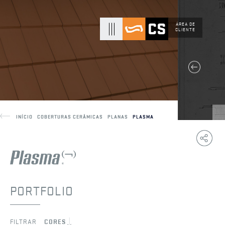
ÁREA DE
CLIENTE
INÍCIO
COBERTURAS CERÂMICAS
PLANAS
PLASMA
Copy
F
Link
PORTFOLIO
FILTRAR
CORES