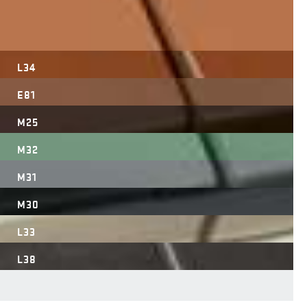
L34
E81
M25
M32
M31
M30
L33
L38