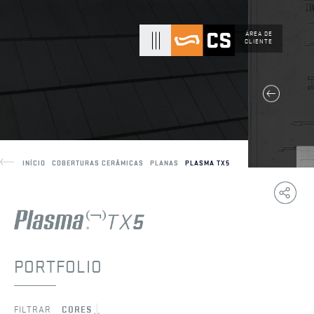
ÁREA DE
CLIENTE
INÍCIO
COBERTURAS CERÂMICAS
PLANAS
PLASMA TX5
Copy
F
Link
PORTFOLIO
FILTRAR
CORES