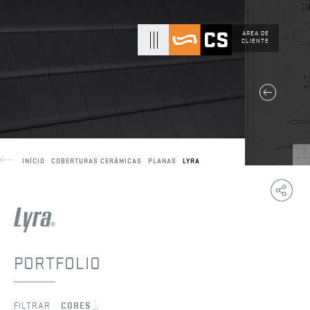
ÁREA DE
CLIENTE
INÍCIO
COBERTURAS CERÂMICAS
PLANAS
LYRA
Copy
F
Link
PORTFOLIO
FILTRAR
CORES