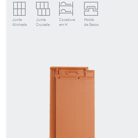
Junta
Junta
Cozedura
Molde
Alinhada
Cruzada
em H
de Gesso