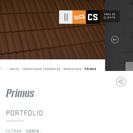
ÁREA DE
CLIENTE
INÍCIO
COBERTURAS CERÂMICAS
MARSELHAS
PRIMUS
Copy
F
Link
PORTFOLIO
FILTRAR
CORES