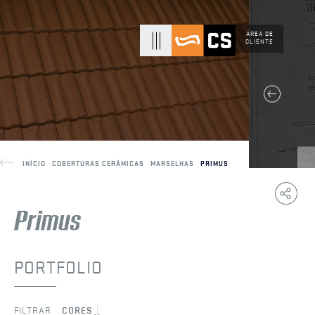
ÁREA DE
CLIENTE
INÍCIO
COBERTURAS CERÂMICAS
MARSELHAS
PRIMUS
Copy
F
Link
PORTFOLIO
FILTRAR
CORES