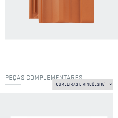
PEÇAS COMPLEMENTARES
EXCLUSIVO
EXCLUSIVO
CS
CS