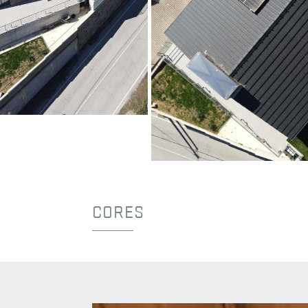
Moradia em Vale de
Cambra
Antracite
Vale de Cambra
©Ricardo Junqueira
Moradia em Vale de Cambra
Antracite
Vale de Cambra
©Ricardo Junqueira
CORES