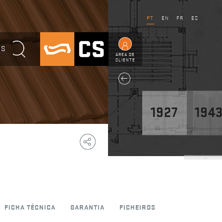
PT
EN
FR
ES
OS
ÁREA DE
CLIENTE
1927
194
Copy
Facebook
WhatsApp
Email
Telegram
Share
Link
1947
FICHA TÉCNICA
GARANTIA
FICHEIROS