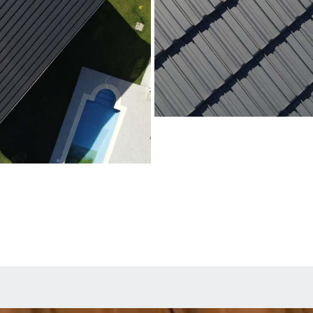
Moradia em Vale de Cambra
Antracite
Vale de Cambra
©Ricardo Junqueira