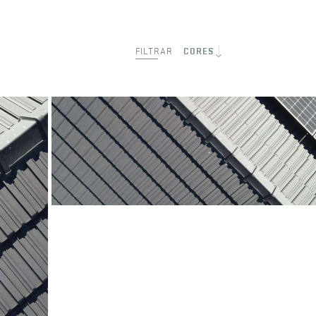
FILTRAR
CORES
Moradia em Vale de Cambra
Antracite
Vale de Cambra
©Ricardo Junqueira