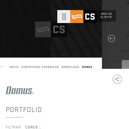
ÁREA DE
CLIENTE
INÍCIO
COBERTURAS CERÂMICAS
MARSELHAS
DOMUS
Copy
F
Link
PORTFOLIO
FILTRAR
CORES