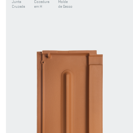
Junta
Cozedura
Molde
Cruzada
em H
de Gesso