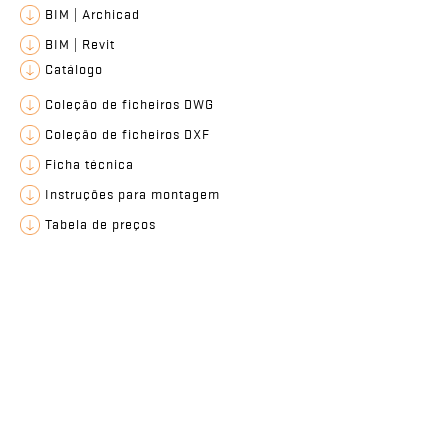
BIM | Archicad
BIM | Revit
EXCLUSIVO
CS
Catálogo
Coleção de ficheiros DWG
Coleção de ficheiros DXF
Ficha técnica
Instruções para montagem
Tabela de preços
Telhão MR1 de início de beirado esq.