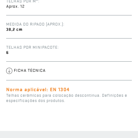
TELHAS POR M
:
Aprox. 12
Onduline Metalfilm 0,40 x 5m
MEDIDA DO RIPADO (APROX.):
38,2 cm
TELHAS POR MINIPACOTE:
6
Telhão MR1 de 3H de empena fêmea
Telhão Universal
FICHA TÉCNICA
EXCLUSIVO
CS
Norma aplicável: EN 1304
Telhas cerâmicas para colocação descontínua. Definições e
especificações dos produtos.
Hidrofugante 1 litro