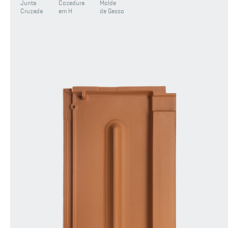
Junta
Cozedura
Molde
Cruzada
em H
de Gesso