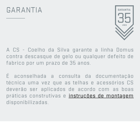
GARANTIA
Telhão MR1 de 3H de empena macho
Remate universal
A CS - Coelho da Silva garante a linha Domus
EXCLUSIVO
CS
contra descasque de gelo ou qualquer defeito de
fabrico por um prazo de 35 anos.
É aconselhada a consulta da documentação
Hidrofugante 5 litros
técnica uma vez que as telhas e acessórios CS
deverão ser aplicados de acordo com as boas
práticas construtivas e
instruções de montagem
disponibilizadas.
Telhão MR1 de início de beirado dto.