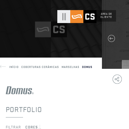
ÁREA DE
CLIENTE
INÍCIO
COBERTURAS CERÂMICAS
MARSELHAS
DOMUS
Copy
F
Link
PORTFOLIO
FILTRAR
CORES