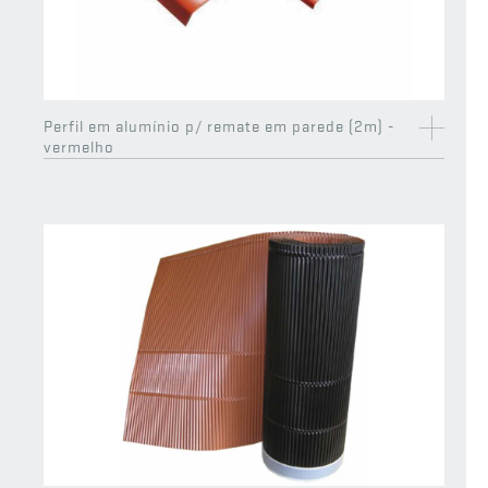
EXCLUSIVO
EXCLUSIVO
CS
CS
Perfil em alumínio p/ remate em parede (2m) -
vermelho
Canto MR1 recolhido de beirado 65 (13 pçs)
Telhão de início Universal
EXCLUSIVO
EXCLUSIVO
CS
CS