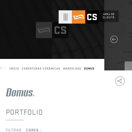
ÁREA DE
CLIENTE
INÍCIO
COBERTURAS CERÂMICAS
MARSELHAS
DOMUS
Copy
F
Link
PORTFOLIO
FILTRAR
CORES