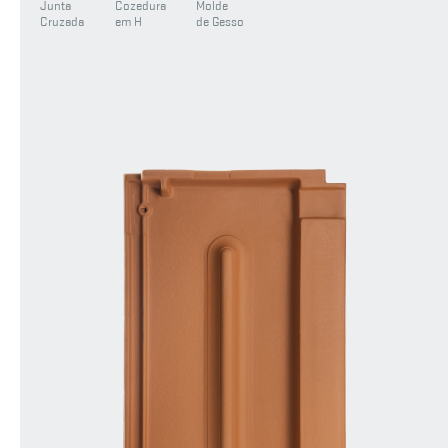
Junta
Cozedura
Molde
Cruzada
em H
de Gesso