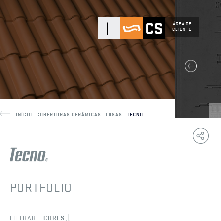
ÁREA DE
CLIENTE
INÍCIO
COBERTURAS CERÂMICAS
LUSAS
TECNO
Copy
F
Link
PORTFOLIO
FILTRAR
CORES