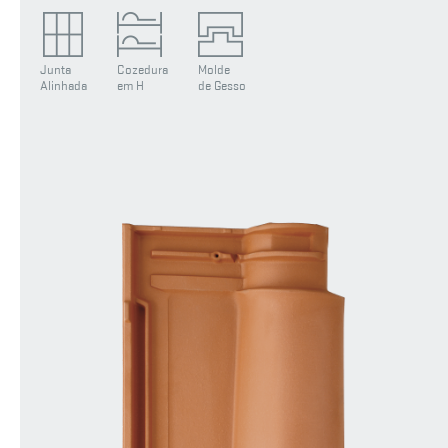
Junta
Cozedura
Molde
Alinhada
em H
de Gesso