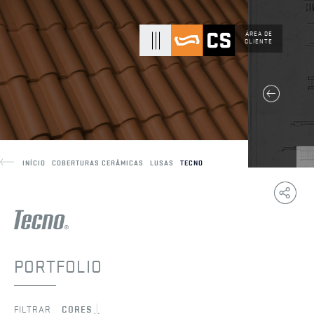
ÁREA DE
CLIENTE
INÍCIO
COBERTURAS CERÂMICAS
LUSAS
TECNO
Copy
F
Link
PORTFOLIO
FILTRAR
CORES