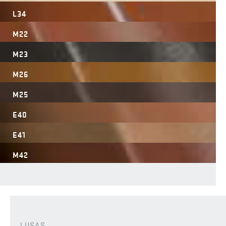
L34
M22
M23
M26
M25
E40
E41
M42
LUSAS