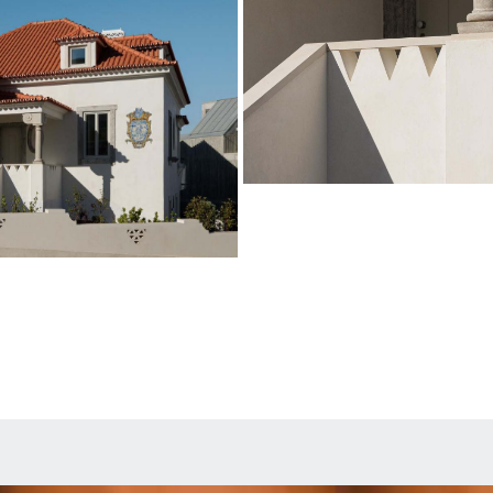
Vermelho Natural
Estoril
ARQUITETO
ARX Portugal e Boos
Studio
©Ivo Tavares Studio
 Studio