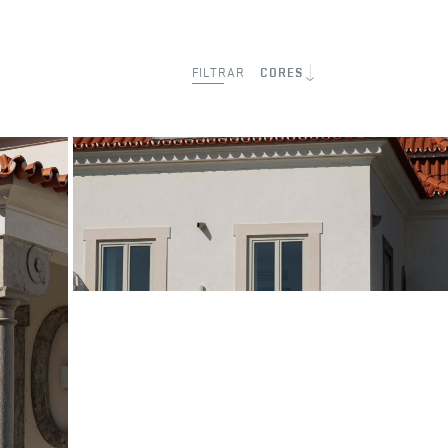
FILTRAR
CORES
The Frame – Praia da Poça
Vermelho Natural
Estoril
ARQUITETO
ARX Portugal e Boost Studio
©Ivo Tavares Studio