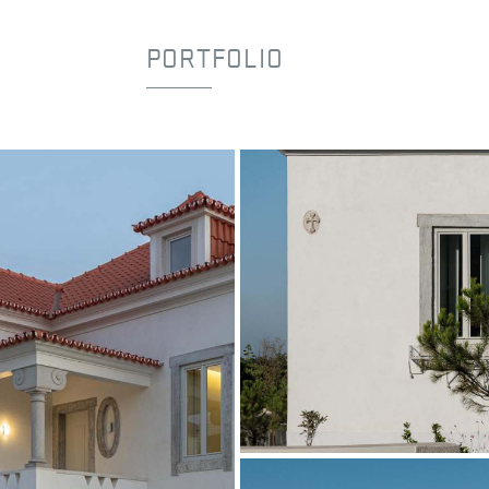
PORTFOLIO
Vermelho Natural
Estoril
ARQUITETO
ARX Portugal e Boost
©Ivo Tavares Studio