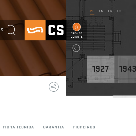
PT
EN
FR
ES
OS
ÁREA DE
CLIENTE
1927
194
Copy
Facebook
WhatsApp
Email
Telegram
Share
Link
1947
FICHA TÉCNICA
GARANTIA
FICHEIROS