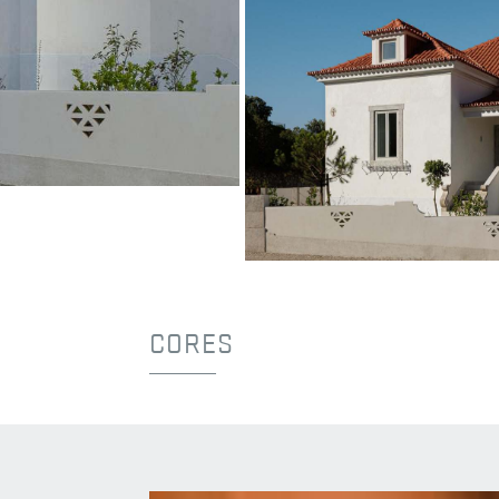
Vermelho Natural
Estoril
ARQUITETO
ARX Portugal
e Boost Studio
©Ivo Tavares Studio
Vermelho Natural
Estoril
ARQUITETO
ARX Portugal e Boost
©Ivo Tavares Studio
CORES