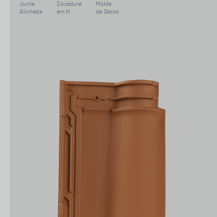
Junta
Cozedura
Molde
Alinhada
em H
de Gesso