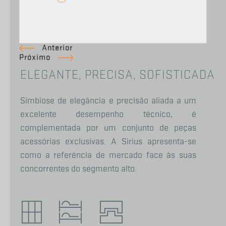
LUSAS
5.2 Beirado à portuguesa
Anterior
Próximo
ELEGANTE, PRECISA, SOFISTICADA
Simbiose de elegância e precisão aliada a um
excelente desempenho técnico, é
complementada por um conjunto de peças
acessórias exclusivas. A Sirius apresenta-se
como a referência de mercado face às suas
concorrentes do segmento alto.