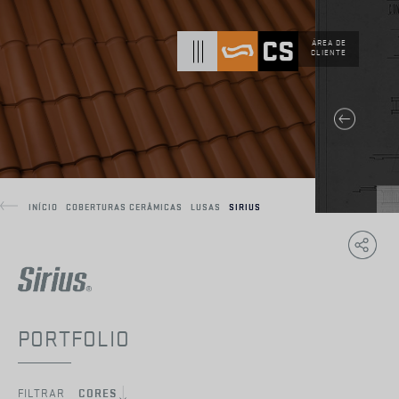
ÁREA DE
CLIENTE
INÍCIO
COBERTURAS CERÂMICAS
LUSAS
SIRIUS
Copy
F
Link
PORTFOLIO
FILTRAR
CORES