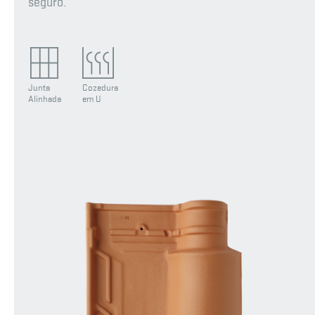
seguro.
Junta
Cozedura
Alinhada
em U