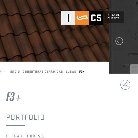
ÁREA DE
CLIENTE
INÍCIO
COBERTURAS CERÂMICAS
LUSAS
F3+
Copy
F
Link
PORTFOLIO
FILTRAR
CORES