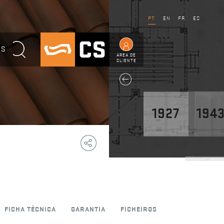
PT
EN
FR
ES
OS
ÁREA DE
CLIENTE
1927
194
Copy
Facebook
WhatsApp
Email
Telegram
Share
Link
1947
FICHA TÉCNICA
GARANTIA
FICHEIROS