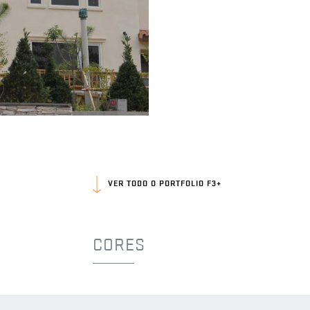
Moradia na Coreia do Sul |
Mediterrânico Rústico
Mediterrânico Rústico
Coreia do Sul
VER TODO O PORTFOLIO F3+
CORES