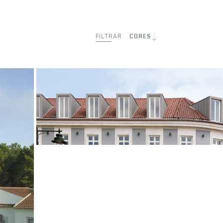
FILTRAR
CORES
8 Building | Natural Rústico
Natural Rústico
Lisboa, Portugal
ARQUITETO
Aires Mateus