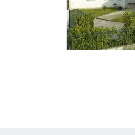
Moradia Flávio Cardoso
Natural Rústico