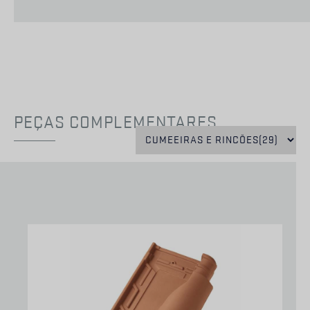
PEÇAS COMPLEMENTARES
EXCLUSIVO
EXCLUSIVO
CS
CS