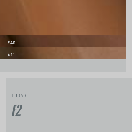
E40
E41
LUSAS