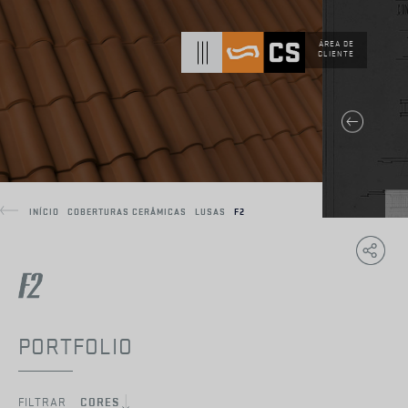
ÁREA DE
CLIENTE
INÍCIO
COBERTURAS CERÂMICAS
LUSAS
F2
Copy
F
Link
PORTFOLIO
FILTRAR
CORES