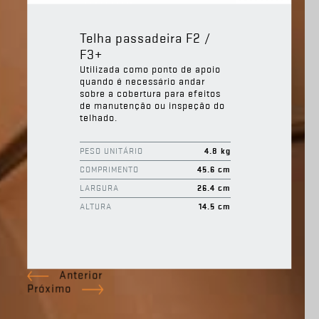
Telha passadeira F2 /
F3+
Utilizada como ponto de apoio
quando é necessário andar
sobre a cobertura para efeitos
de manutenção ou inspeção do
telhado.
PESO UNITÁRIO
4.8 kg
COMPRIMENTO
45.6 cm
LARGURA
26.4 cm
ALTURA
14.5 cm
Anterior
Próximo