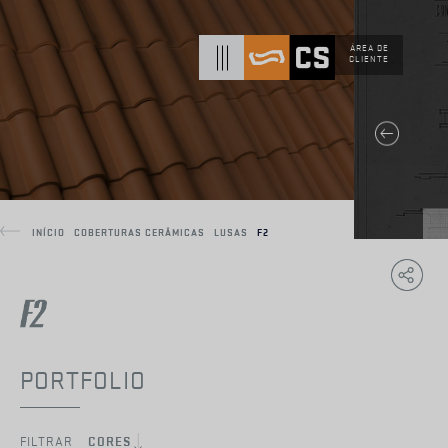
ÁREA DE
CLIENTE
INÍCIO
COBERTURAS CERÂMICAS
LUSAS
F2
Copy
F
Link
PORTFOLIO
FILTRAR
CORES