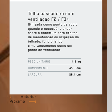
Telha passadeira com
ventilação F2 / F3+
Utilizada como ponto de apoio
quando é necessário andar
sobre a cobertura para efeitos
de manutenção ou inspeção do
telhado, funcionando
simultaneamente como um
ponto de ventilação.
PESO UNITÁRIO
4.8 kg
COMPRIMENTO
45.6 cm
LARGURA
26.4 cm
ALTURA
14.5 cm
06. Ventilação
Anterior
Próximo