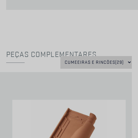
PEÇAS COMPLEMENTARES
EXCLUSIVO
EXCLUSIVO
CS
CS