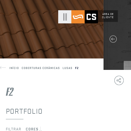
ÁREA DE
CLIENTE
INÍCIO
COBERTURAS CERÂMICAS
LUSAS
F2
Copy
F
Link
PORTFOLIO
FILTRAR
CORES