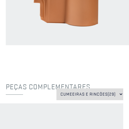
PEÇAS COMPLEMENTARES
EXCLUSIVO
EXCLUSIVO
CS
CS