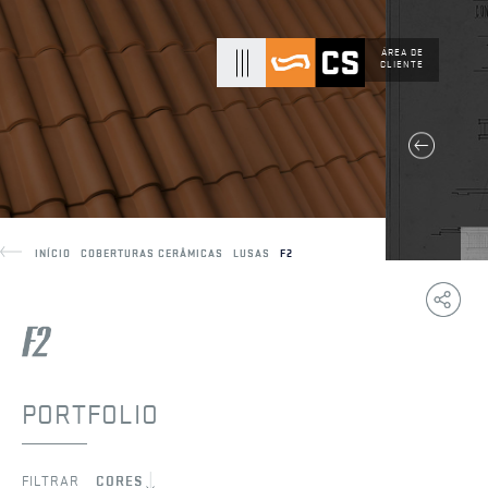
ÁREA DE
CLIENTE
INÍCIO
COBERTURAS CERÂMICAS
LUSAS
F2
Copy
F
Link
PORTFOLIO
FILTRAR
CORES