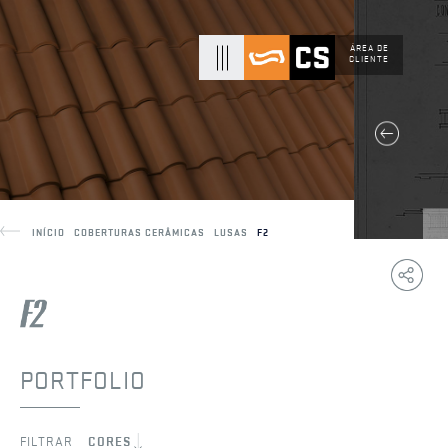
ÁREA DE
CLIENTE
INÍCIO
COBERTURAS CERÂMICAS
LUSAS
F2
Copy
F
Link
PORTFOLIO
FILTRAR
CORES