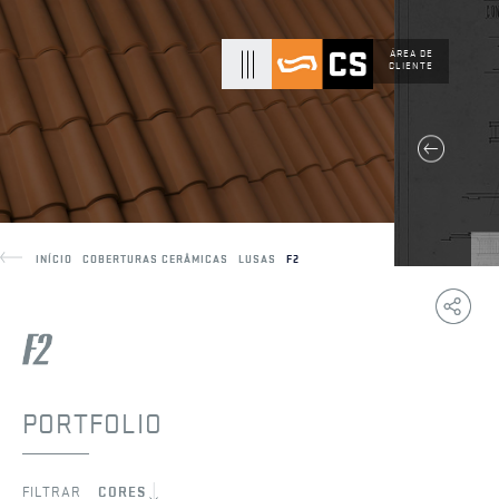
ÁREA DE
CLIENTE
INÍCIO
COBERTURAS CERÂMICAS
LUSAS
F2
Copy
F
Link
PORTFOLIO
FILTRAR
CORES