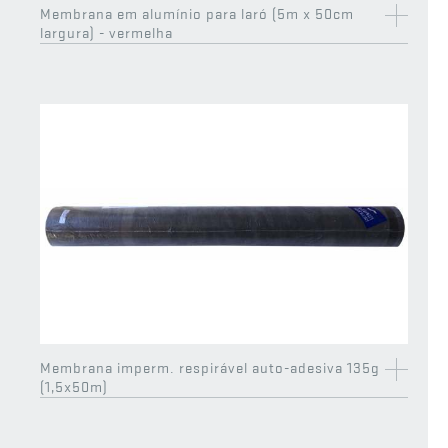
Membrana em alumínio para laró (5m x 50cm
EXCLUSIVO
CS
largura) - vermelha
Telhão luso de 3H fêmea Junior
Grelha 9
Chaminé Ø 150 x 450 mm
Telhão de 3H médio em L
Bica 65
Parafuso autoperf. (4,8x38mm) cab. estr.
EXCLUSIVO
CS
emb.
EXCLUSIVO
CS
Membrana imperm. respirável auto-adesiva 135g
(1,5x50m)