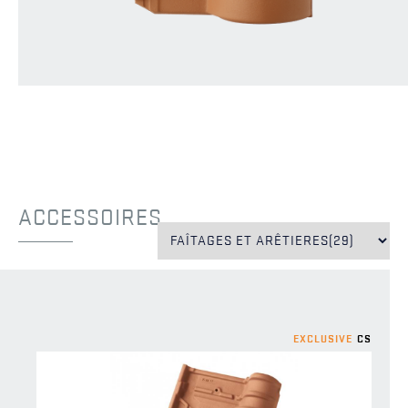
ACCESSOIRES
EXCLUSIVE
EXCLUSIVE
CS
CS