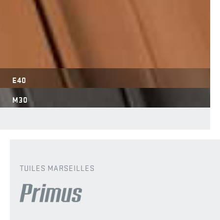
E40
M30
TUILES MARSEILLES