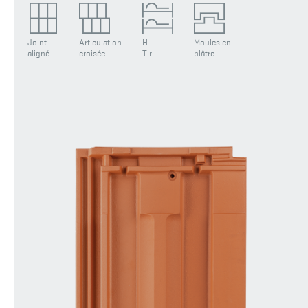
Joint
Articulation
H
Moules en
aligné
croisée
Tir
plâtre