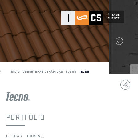
ÁREA DE
CLIENTE
INÍCIO
COBERTURAS CERÂMICAS
LUSAS
TECNO
Copy
F
Link
PORTFOLIO
FILTRAR
CORES