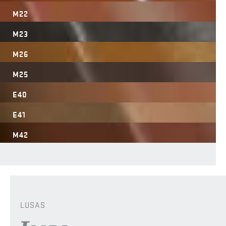
M22
M23
M26
M25
E40
E41
M42
LUSAS