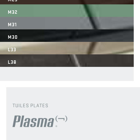
M32
M31
M30
L33
L38
TUILES PLATES