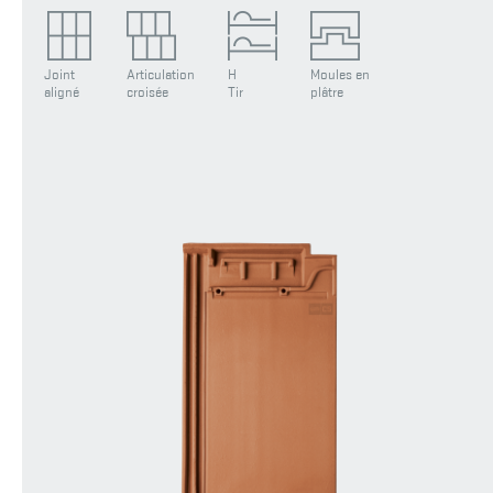
Joint
Articulation
H
Moules en
aligné
croisée
Tir
plâtre