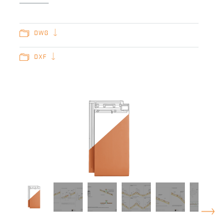
DWG
DXF